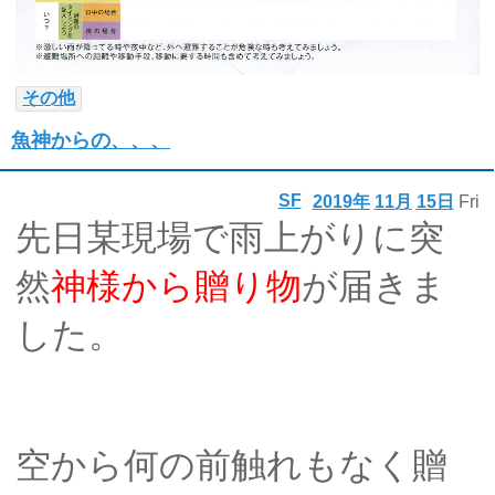
その他
魚神からの、、、
SF
2019年
11月
15日
Fri
先日某現場で雨上がりに突
然
神様から贈り物
が届きま
した。
空から何の前触れもなく贈