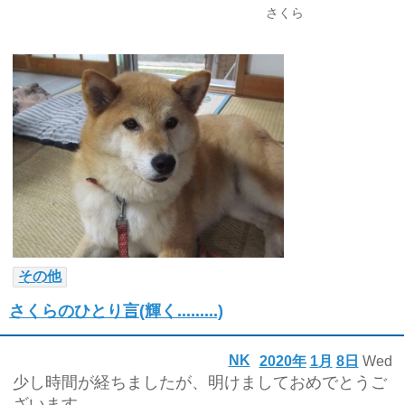
さくら
その他
さくらのひとり言(輝く.........)
NK
2020年
1月
8日
Wed
少し時間が経ちましたが、明けましておめでとうご
ざいます。