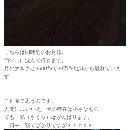
こちらは同時刻のお月様。
西の山に沈んで行きます。
月の大きさは3500㌔で38万㌔地球から離れていま
す。
これ見て思うのです。
人間に....いいえ、犬の存在は小さなもの
でも、私（さくら）はがんばります。
一日中、寝てばかりですがｚｚｚｚｚ